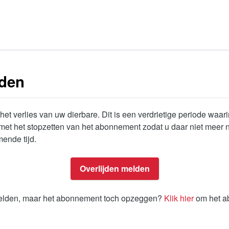
lden
et verlies van uw dierbare. Dit is een verdrietige periode waari
et het stopzetten van het abonnement zodat u daar niet meer n
ende tijd.
Overlijden melden
 melden, maar het abonnement toch opzeggen?
Klik hier
om het a